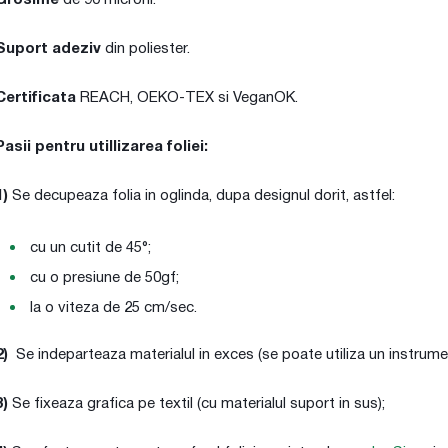
Grosime
de 90 microni.
Suport adeziv
din poliester.
Certificata
REACH, OEKO-TEX si VeganOK.
Pasii pentru utillizarea foliei:
1)
Se decupeaza folia in oglinda, dupa designul dorit, astfel:
cu un cutit de 45°;
cu o presiune de 50gf;
la o viteza de 25 cm/sec.
2)
Se indeparteaza materialul in exces (se poate utiliza un instrum
3)
Se fixeaza grafica pe textil (cu materialul suport in sus);