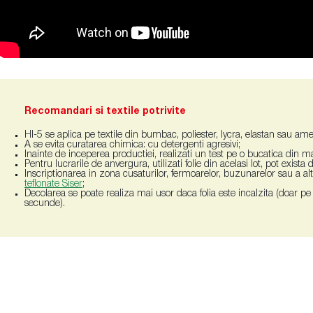
Recomandari si textile potrivite
HI-5 se aplica pe textile din bumbac, poliester, lycra, elastan sau ame
A se evita curatarea chimica: cu detergenti agresivi;
Inainte de inceperea productiei, realizati un test pe o bucatica din ma
Pentru lucrarile de anvergura, utilizati folie din acelasi lot, pot exista
Inscriptionarea in zona cusaturilor, fermoarelor, buzunarelor sau a al
teflonate Siser
;
Decolarea se poate realiza mai usor daca folia este incalzita (doar pe pl
secunde).