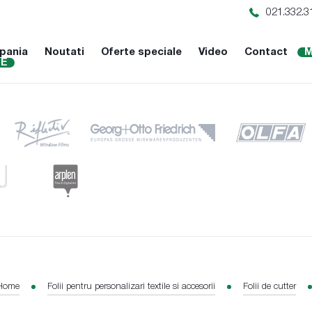
021.332.3
pania
Noutati
Oferte speciale
Video
Contact
M
NE
Home
Folii pentru personalizari textile si accesorii
Folii de cutter