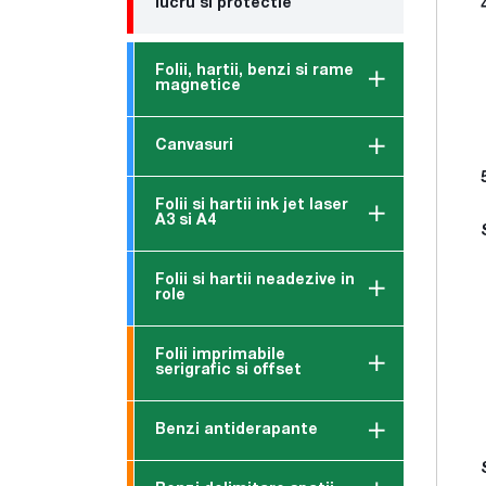
lucru si protectie
Folii, hartii, benzi si rame
magnetice
Canvasuri
Folii si hartii ink jet laser
A3 si A4
Folii si hartii neadezive in
role
Folii imprimabile
serigrafic si offset
Benzi antiderapante