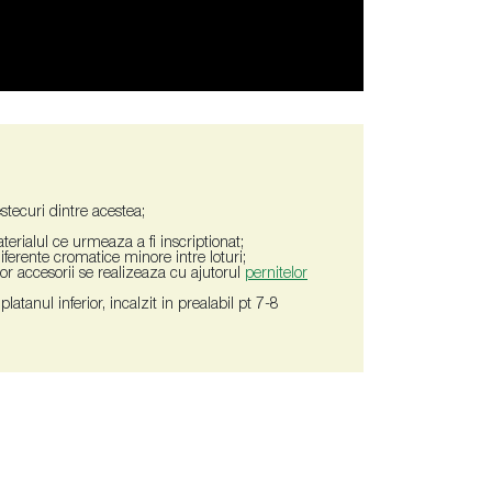
stecuri dintre acestea;
terialul ce urmeaza a fi inscriptionat;
 diferente cromatice minore intre loturi;
tor accesorii se realizeaza cu ajutorul
pernitelor
atanul inferior, incalzit in prealabil pt 7-8