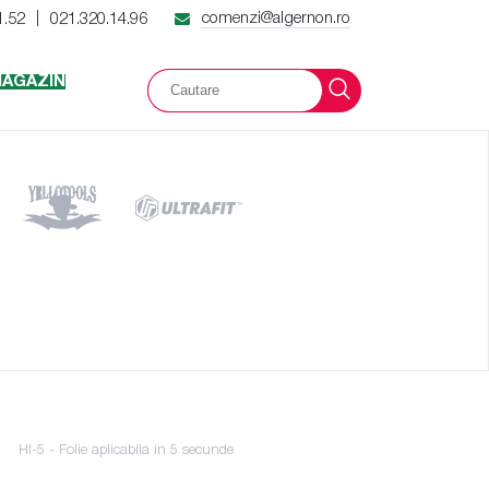
comenzi@algernon.ro
1.52
021.320.14.96
|
AGAZIN
HI-5 - Folie aplicabila in 5 secunde