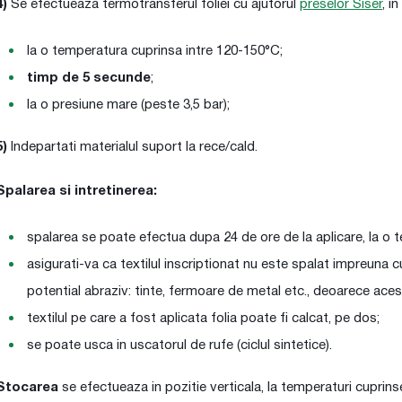
4)
Se efectueaza termotransferul foliei cu ajutorul
preselor Siser
, i
la o temperatura cuprinsa intre 120-150°C;
timp de 5 secunde
;
la o presiune mare (peste 3,5 bar);
5)
Indepartati materialul suport la rece/cald.
Spalarea si intretinerea:
spalarea se poate efectua dupa 24 de ore de la aplicare, la o 
asigurati-va ca textilul inscriptionat nu este spalat impreuna c
potential abraziv: tinte, fermoare de metal etc., deoarece aces
textilul pe care a fost aplicata folia poate fi calcat, pe dos;
se poate usca in uscatorul de rufe (ciclul sintetice).
Stocarea
se efectueaza in pozitie verticala, la temperaturi cuprins