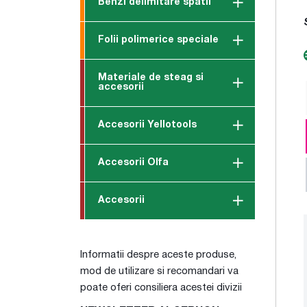
Benzi delimitare spatii
Folii polimerice speciale
Materiale de steag si
accesorii
Accesorii Yellotools
Accesorii Olfa
Accesorii
Informatii despre aceste produse,
mod de utilizare si recomandari va
poate oferi consiliera acestei divizii