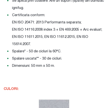
Se aplica prin coasere. Are un suport (spate) din bumbac
ignifug.
Certificata conform:
EN ISO 20471: 2013 Performanta separata;
EN ISO 14116:2008 index 3 + EN 469:2005 + Arc evaluat;
EN ISO 11611:2015, EN ISO 11612:2015, EN ISO
15614:2007.
Spalare* - 50 de cicluri la 60°C.
Spalare uscata** - 30 de cicluri.
Dimensiuni: 50 mm x 50 m.
CULORI: