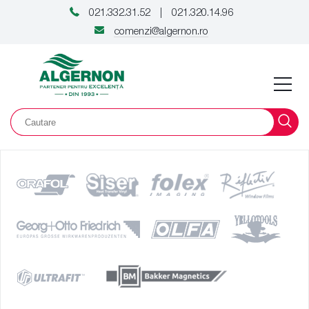
021.332.31.52
021.320.14.96
|
comenzi@algernon.ro