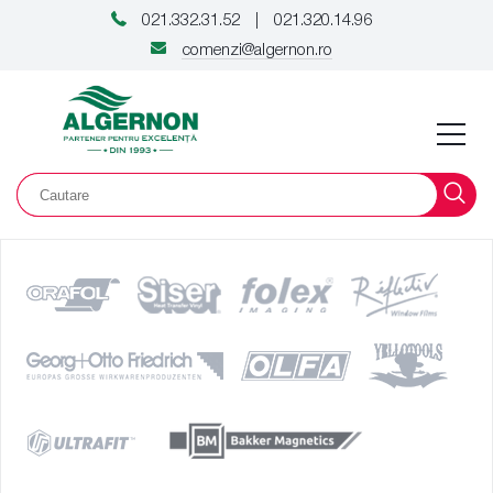
021.332.31.52
021.320.14.96
|
comenzi@algernon.ro