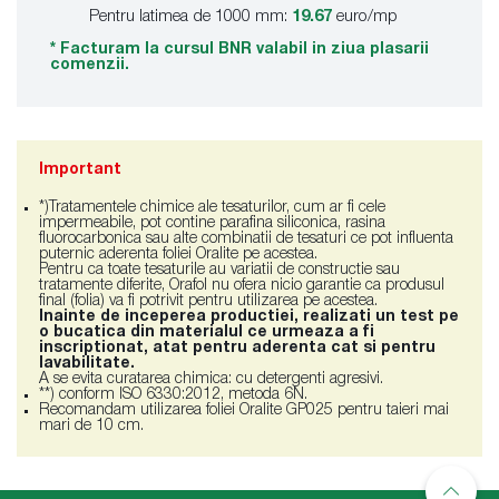
Pentru latimea de 1000 mm:
19.67
euro/mp
* Facturam la cursul BNR valabil in ziua plasarii
comenzii.
Important
*)Tratamentele chimice ale tesaturilor, cum ar fi cele
impermeabile, pot contine parafina siliconica, rasina
fluorocarbonica sau alte combinatii de tesaturi ce pot influenta
puternic aderenta foliei Oralite pe acestea.
Pentru ca toate tesaturile au variatii de constructie sau
tratamente diferite, Orafol nu ofera nicio garantie ca produsul
final (folia) va fi potrivit pentru utilizarea pe acestea.
Inainte de inceperea productiei, realizati un test pe
o bucatica din materialul ce urmeaza a fi
inscriptionat, atat pentru aderenta cat si pentru
lavabilitate.
A se evita curatarea chimica: cu detergenti agresivi.
**) conform ISO 6330:2012, metoda 6N.
Recomandam utilizarea foliei Oralite GP025 pentru taieri mai
mari de 10 cm.