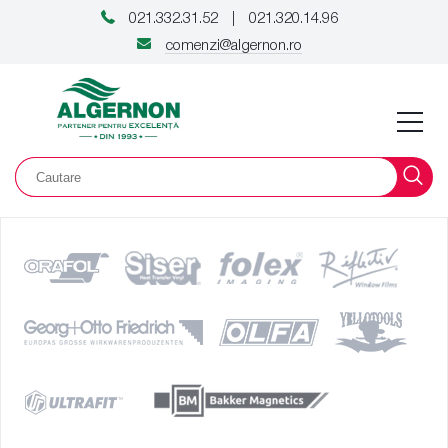
021.332.31.52
021.320.14.96
|
comenzi@algernon.ro