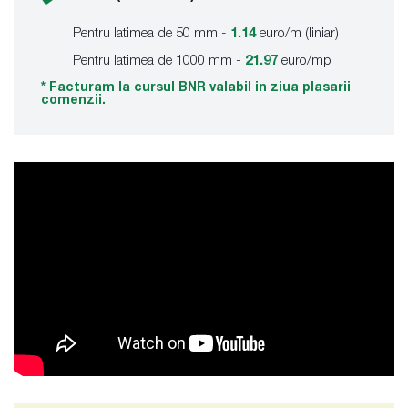
Pentru latimea de 50 mm -
1.14
euro/m (liniar)
Pentru latimea de 1000 mm -
21.97
euro/mp
* Facturam la cursul BNR valabil in ziua plasarii
comenzii.