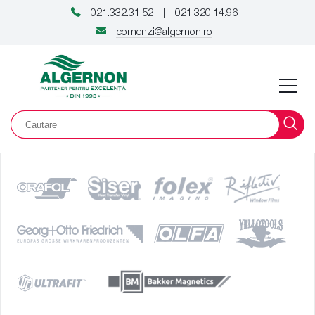
021.332.31.52
021.320.14.96
|
comenzi@algernon.ro