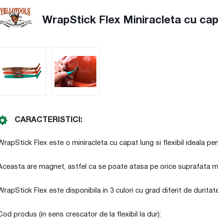
WrapStick Flex Miniracleta cu capat
CARACTERISTICI:
WrapStick Flex este o miniracleta cu capat lung si flexibil ideala pen
Aceasta are magnet, astfel ca se poate atasa pe orice suprafata met
WrapStick Flex este disponibila in 3 culori cu grad diferit de duritate
Cod produs (in sens crescator de la flexibil la dur):