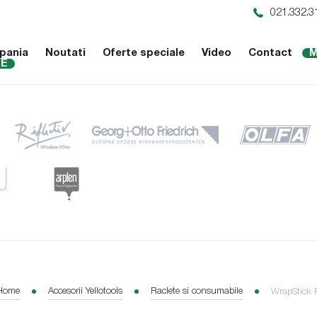
021.332.3
pania
Noutati
Oferte speciale
Video
Contact
M
NE
Home
Accesorii Yellotools
Raclete si consumabile
WrapStick F