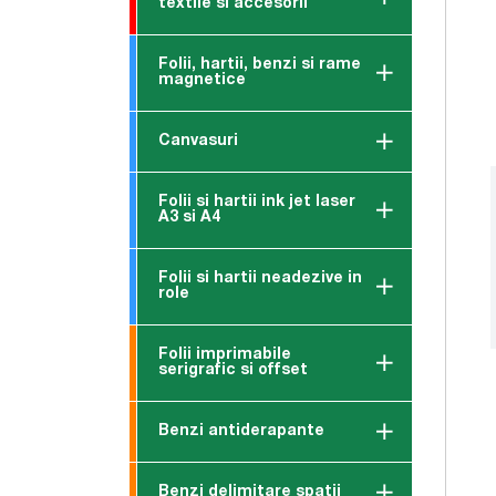
textile si accesorii
Folii, hartii, benzi si rame
magnetice
Canvasuri
Folii si hartii ink jet laser
A3 si A4
Folii si hartii neadezive in
role
Folii imprimabile
serigrafic si offset
Benzi antiderapante
Benzi delimitare spatii