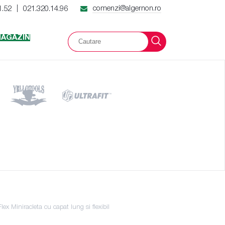
comenzi@algernon.ro
1.52
021.320.14.96
|
AGAZIN
lex Miniracleta cu capat lung si flexibil