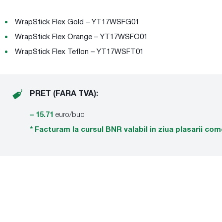
WrapStick Flex Gold – YT17WSFG01
WrapStick Flex Orange – YT17WSFO01
WrapStick Flex Teflon – YT17WSFT01
PRET (FARA TVA):
– 15.71
euro/buc
* Facturam la cursul BNR valabil in ziua plasarii com