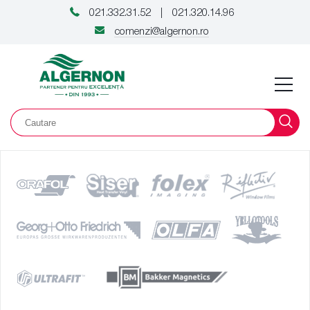
021.332.31.52
021.320.14.96
|
comenzi@algernon.ro