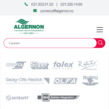
021.332.31.52
021.320.14.96
|
comenzi@algernon.ro