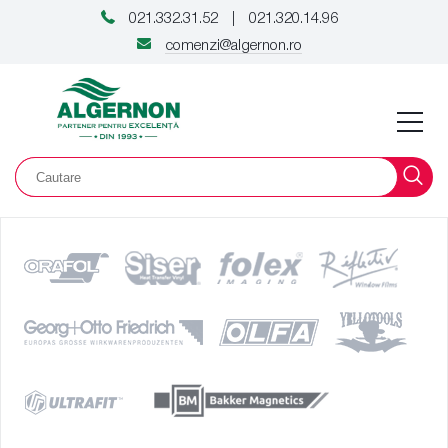
021.332.31.52
021.320.14.96
|
comenzi@algernon.ro