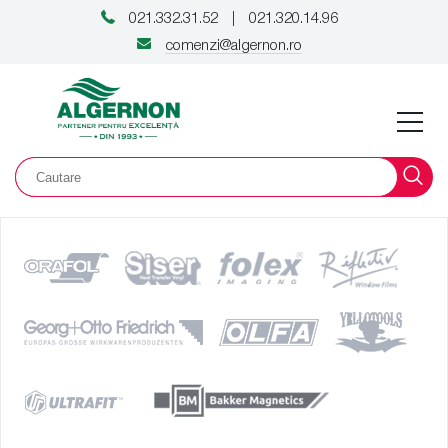
021.332.31.52
021.320.14.96
|
comenzi@algernon.ro