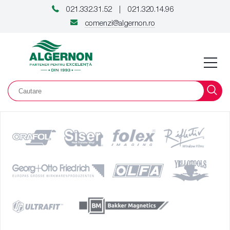
021.332.31.52
021.320.14.96
|
comenzi@algernon.ro