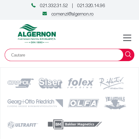
021.332.31.52
021.320.14.96
|
comenzi@algernon.ro