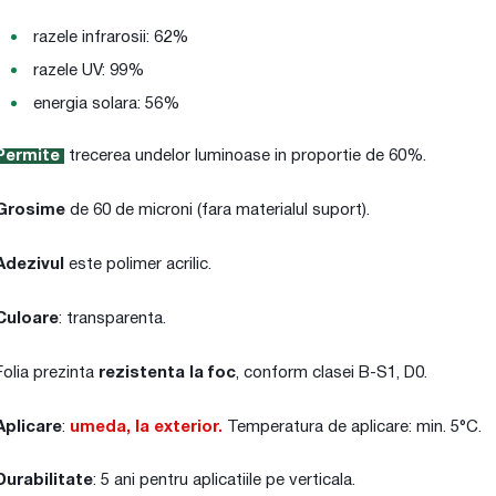
razele infrarosii: 62%
razele UV: 99%
energia solara: 56%
Permite
trecerea undelor luminoase in proportie de 60%.
Grosime
de 60 de microni (fara materialul suport).
Adezivul
este polimer acrilic.
Culoare
: transparenta.
Folia prezinta
rezistenta la foc
, conform clasei B-S1, D0.
Aplicare
:
umeda, la exterior.
Temperatura de aplicare: min. 5°C.
Durabilitate
: 5 ani pentru aplicatiile pe verticala.