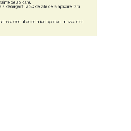
inainte de aplicare.
a si detergent, la 30 de zile de la aplicare, fara
mbaterea efectul de sera (aeroporturi, muzee etc.)