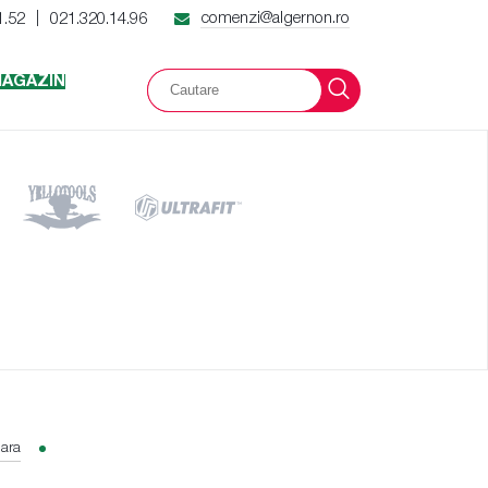
comenzi@algernon.ro
1.52
021.320.14.96
|
AGAZIN
lara