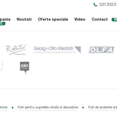
021.332.3
pania
Noutati
Oferte speciale
Video
Contact
M
NE
Home
Folii pentru suprafete vitrate si decorative
Folii de protectie so