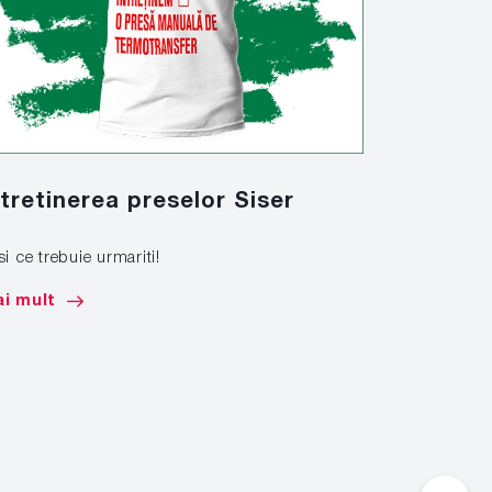
ntretinerea preselor Siser
Marcare
si ce trebuie urmariti!
Afla cum sa 
de mare tona
i mult
Mai mult