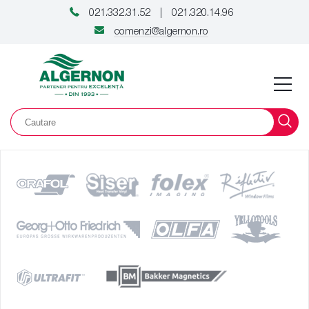
021.332.31.52
021.320.14.96
|
comenzi@algernon.ro