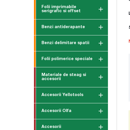
Folii imprimabile
serigrafic si offset
Benzi antiderapante
Benzi delimitare spatii
Folii polimerice speciale
Materiale de steag si
accesorii
Accesorii Yellotools
Accesorii Olfa
Accesorii