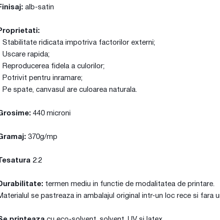
Finisaj:
alb-satin
Proprietati:
- Stabilitate ridicata impotriva factorilor externi;
- Uscare rapida;
- Reproducerea fidela a culorilor;
- Potrivit pentru inramare;
- Pe spate, canvasul are culoarea naturala.
Grosime:
440 microni
Gramaj:
370g/mp
Tesatura
2:2
Durabilitate:
termen mediu in functie de modalitatea de printare.
Materialul se pastreaza in ambalajul original intr-un loc rece si fara 
Se printeaza
cu eco-solvent, solvent, UV si latex.