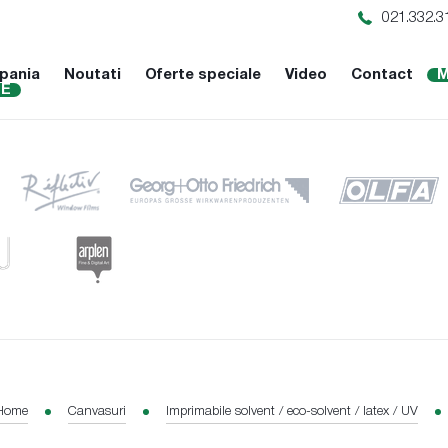
021.332.3
pania
Noutati
Oferte speciale
Video
Contact
M
NE
Home
Canvasuri
Imprimabile solvent / eco-solvent / latex / UV