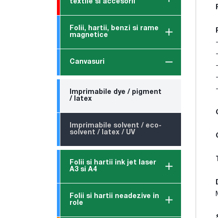
textile si accesorii
Folii, hartii, benzi si rame
magnetice
Canvasuri
Imprimabile dye / pigment
/ latex
Imprimabile solvent / eco-
solvent / latex / UV
Folii si hartii ink jet laser
A3 si A4
Folii si hartii neadezive in
role