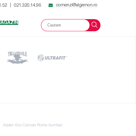
comenzi@algernon.ro
1.52
021.320.14.96
|
AGAZIN
Arplen Eco Canvas Roma bumbac