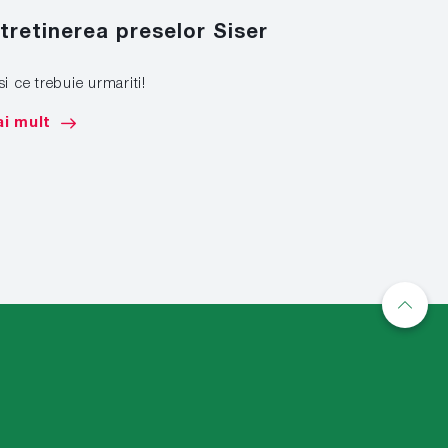
ntretinerea preselor Siser
Marcare
si ce trebuie urmariti!
Afla cum sa 
de mare tona
i mult
Mai mult