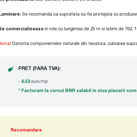
Laminare:
Se recomanda ca suprafata sa fie protejata cu produsele
Se comercializeaza
in role cu lungimea de 25 m si latimi de 762, 
Nota!
Datorita componentelor naturale din tesatura, culoarea suprafet
PRET (FARA TVA):
-
6.53
euro/mp
* Facturam la cursul BNR valabil in ziua plasarii com
Recomandare