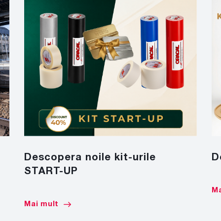
Descopera noile kit-urile
D
START-UP
Ma
Mai mult