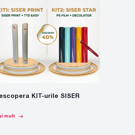
escopera KIT-urile SISER
CULORI 
RA
i mult
Mai mult