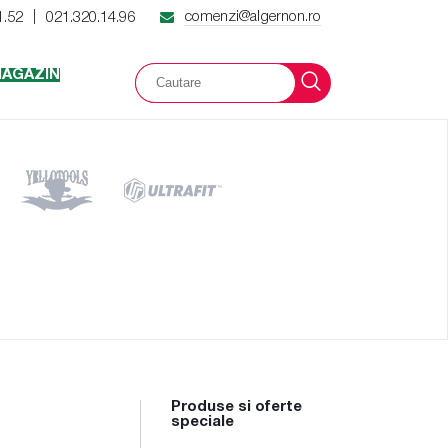
comenzi@algernon.ro
1.52
021.320.14.96
|
AGAZIN
Produse si oferte
speciale