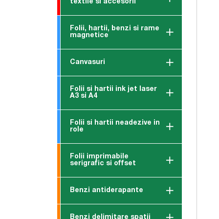
textile si accesorii
Folii, hartii, benzi si rame
magnetice
Canvasuri
Folii si hartii ink jet laser
A3 si A4
Folii si hartii neadezive in
role
Folii imprimabile
serigrafic si offset
Benzi antiderapante
Benzi delimitare spatii