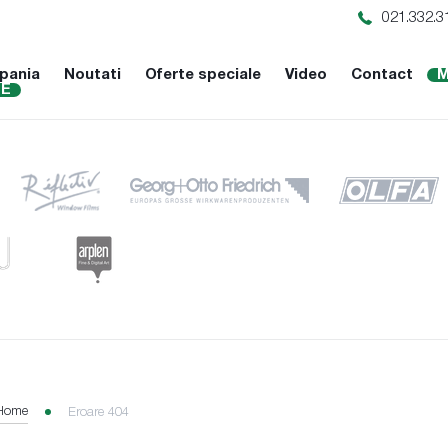
021.332.3
pania
Noutati
Oferte speciale
Video
Contact
M
NE
Home
Eroare 404