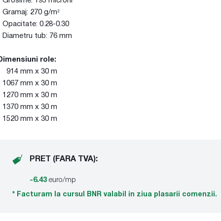
- Grosime: 195 microni
- Gramaj: 270 g/m²
- Opacitate: 0.28-0.30
- Diametru tub: 76 mm
Dimensiuni role:
- 914 mm x 30 m
- 1067 mm x 30 m
- 1270 mm x 30 m
- 1370 mm x 30 m
- 1520 mm x 30 m
PRET (FARA TVA):
-6.43
euro/mp
* Facturam la cursul BNR valabil in ziua plasarii comenzii.