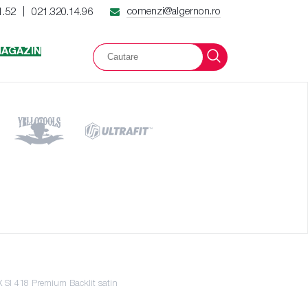
comenzi@algernon.ro
1.52
021.320.14.96
|
AGAZIN
 SI 418 Premium Backlit satin