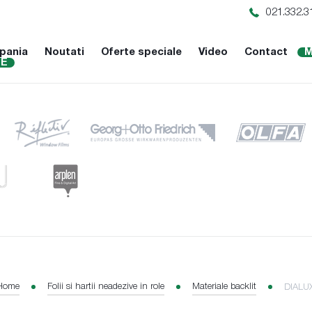
021.332.3
pania
Noutati
Oferte speciale
Video
Contact
M
NE
Home
Folii si hartii neadezive in role
Materiale backlit
DIALUX