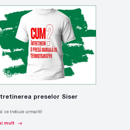
ntretinerea preselor Siser
Marcare
si ce trebuie urmariti!
Afla cum sa 
de mare tona
i mult