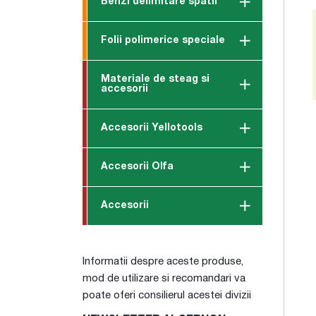
Benzi delimitare spatii
Folii polimerice speciale
Materiale de steag si
accesorii
Accesorii Yellotools
Accesorii Olfa
Accesorii
Informatii despre aceste produse,
mod de utilizare si recomandari va
poate oferi consilierul acestei divizii