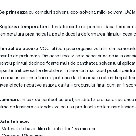
Se printeaza
cu cerneluri solvent, eco-solvent, mild-solvent, UV, la
Reglarea temperaturii
: Testati inainte de printare daca temperat
temperatura prea ridicata poate duce la deformarea filmului, ceea c
Timpul de uscare
: VOC-ul (compusi organici volatili) din cerneluri
inainte de prelucrare. Din acest motiv este necesar sa se ia in con
pentru printuri depinde foarte mult de cantitatea solventului aplicat.
tiparite trebuie sa fie derulate si intinse cat mai rapid posibil pen
in urma uscarii insuficiente pot duce la blocarea in role in timpul tran
avea efecte negative asupra calitatii produsului final, cum ar fi scoro
Laminare:
In caz de contact cu praf, umiditate, eroziune sau orice
filme de laminare autoadezive sau cu produsele de laminare lichide
Date tehnice:
- Material de baza: film de poliester 175 microni.