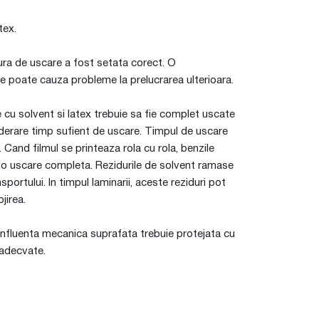
tex.
ura de uscare a fost setata corect. O
e poate cauza probleme la prelucrarea ulterioara.
le cu solvent si latex trebuie sa fie complet uscate
siderare timp sufient de uscare. Timpul de uscare
 Cand filmul se printeaza rola cu rola, benzile
tru o uscare completa. Rezidurile de solvent ramase
sportului. In timpul laminarii, aceste reziduri pot
jirea.
 influenta mecanica suprafata trebuie protejata cu
 adecvate.