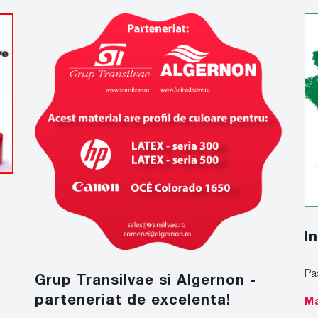
I
Pa
Grup Transilvae si Algernon -
parteneriat de excelenta!
Ma