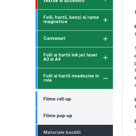
textile si accesorii
Folii, hartii, benzi si rame
magnetice
Canvasuri
Folii si hartii ink jet laser
A3 si A4
Folii si hartii neadezive in
role
Filme roll-up
Filme pop-up
Materiale backlit