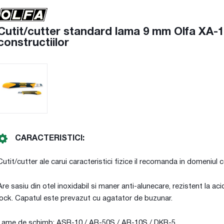
Cutit/cutter standard lama 9 mm Olfa XA-1, 
constructiilor
CARACTERISTICI:
Cutit/cutter ale carui caracteristici fizice il recomanda in domeniul c
Are sasiu din otel inoxidabil si maner anti-alunecare, rezistent la ac
lock. Capatul este prevazut cu agatator de buzunar.
Lame de schimb: ASB-10 / AB-50S / AB-10S / DKB-5.