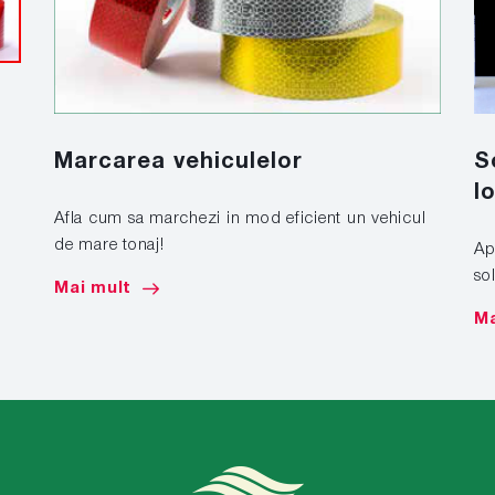
S
Marcarea vehiculelor
l
Afla cum sa marchezi in mod eficient un vehicul
de mare tonaj!
Apl
sol
Mai mult
Ma