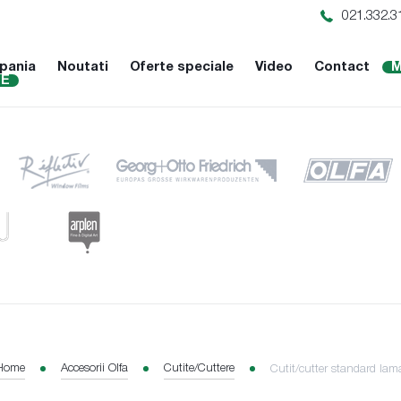
021.332.3
pania
Noutati
Oferte speciale
Video
Contact
M
NE
Home
Accesorii Olfa
Cutite/Cuttere
Cutit/cutter standard lam