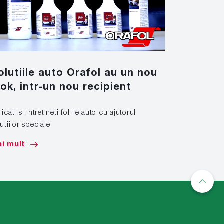
olutiile auto Orafol au un nou
Nano T
ook, intr-un nou recipient
Un nou mate
icati si intretineti foliile auto cu ajutorul
Mai mult
utiilor speciale
i mult