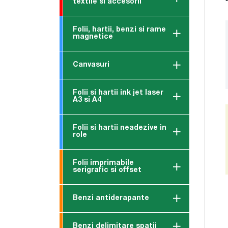
textile si accesorii
Folii, hartii, benzi si rame
magnetice
Canvasuri
Folii si hartii ink jet laser
A3 si A4
Folii si hartii neadezive in
role
Folii imprimabile
serigrafic si offset
Benzi antiderapante
Benzi delimitare spatii