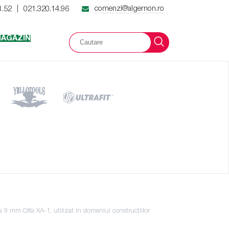
comenzi@algernon.ro
1.52
021.320.14.96
|
AGAZIN
a 9 mm Olfa XA-1, utilizat in domeniul constructiilor