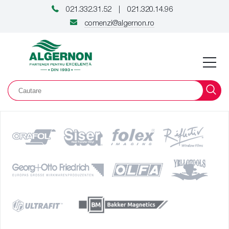
021.332.31.52
021.320.14.96
|
comenzi@algernon.ro