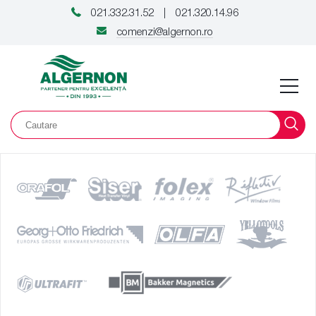
021.332.31.52
021.320.14.96
|
comenzi@algernon.ro