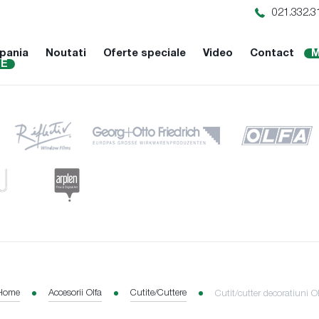
021.332.3
pania
Noutati
Oferte speciale
Video
Contact
M
NE
Home
Accesorii Olfa
Cutite/Cuttere
Cutit/cutter decoratiuni 