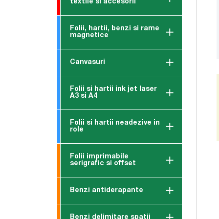
textile si accesorii
Folii, hartii, benzi si rame
magnetice
Canvasuri
Folii si hartii ink jet laser
A3 si A4
Folii si hartii neadezive in
role
Folii imprimabile
serigrafic si offset
Benzi antiderapante
Benzi delimitare spatii