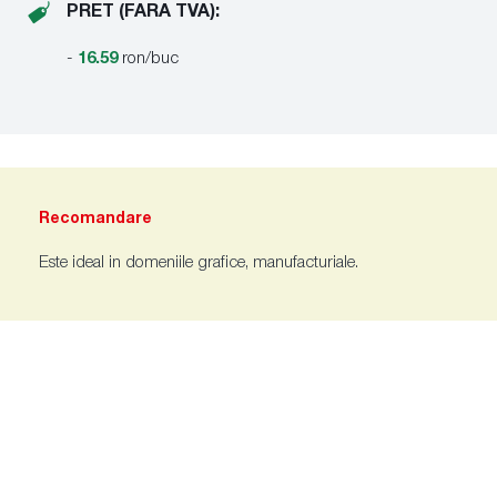
PRET (FARA TVA):
-
16.59
ron/buc
Recomandare
Este ideal in domeniile grafice, manufacturiale.