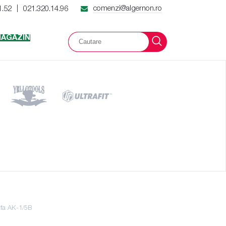
comenzi@algernon.ro
1.52
021.320.14.96
|
AGAZIN
Olfa AK-1/5B