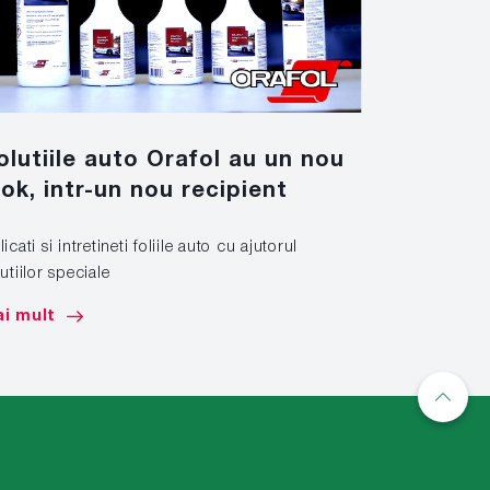
olutiile auto Orafol au un nou
Nano T
ook, intr-un nou recipient
Un nou mate
icati si intretineti foliile auto cu ajutorul
Mai mult
utiilor speciale
i mult