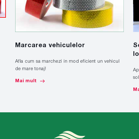
S
Marcarea vehiculelor
l
Afla cum sa marchezi in mod eficient un vehicul
de mare tonaj!
Apl
sol
Mai mult
Ma