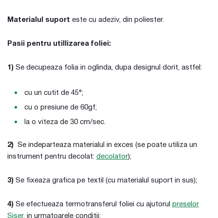
Materialul suport
este cu adeziv, din poliester.
Pasii pentru utillizarea foliei:
1)
Se decupeaza folia in oglinda, dupa designul dorit, astfel:
cu un cutit de 45°;
cu o presiune de 60gf;
la o viteza de 30 cm/sec.
2)
Se indeparteaza materialul in exces (se poate utiliza un
instrument pentru decolat:
decolator
);
3)
Se fixeaza grafica pe textil (cu materialul suport in sus);
4)
Se efectueaza termotransferul foliei cu ajutorul
preselor
Siser
, in urmatoarele conditii: