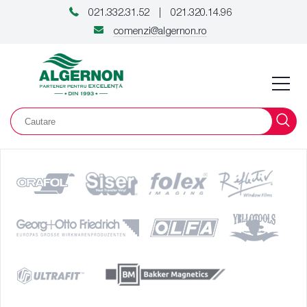
021.332.31.52
021.320.14.96
|
comenzi@algernon.ro