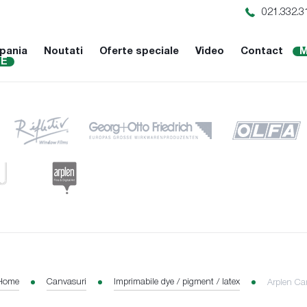
021.332.3
pania
Noutati
Oferte speciale
Video
Contact
M
NE
Home
Canvasuri
Imprimabile dye / pigment / latex
Arplen Ca