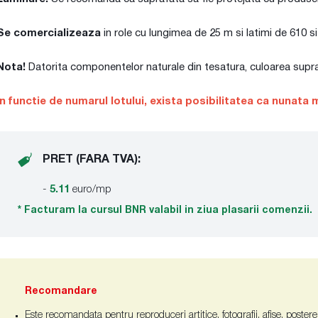
Se comercializeaza
in role cu lungimea de 25 m si latimi de 610 
Nota!
Datorita componentelor naturale din tesatura, culoarea suprafet
In functie de numarul lotului, exista posibilitatea ca nunata ma
PRET (FARA TVA):
-
5.11
euro/mp
* Facturam la cursul BNR valabil in ziua plasarii comenzii.
Recomandare
Este recomandata pentru reproduceri artitice, fotografii, afise, poster