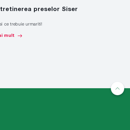
ntretinerea preselor Siser
Marcare
si ce trebuie urmariti!
Afla cum sa 
de mare tona
i mult
Mai mult