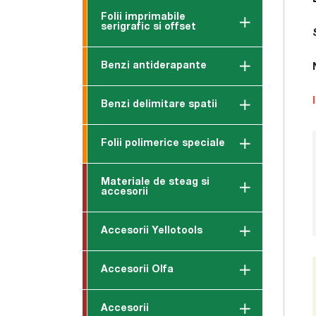
Folii imprimabile
serigrafic si offset
Benzi antiderapante
Benzi delimitare spatii
Folii polimerice speciale
Materiale de steag si
accesorii
Accesorii Yellotools
Accesorii Olfa
Accesorii