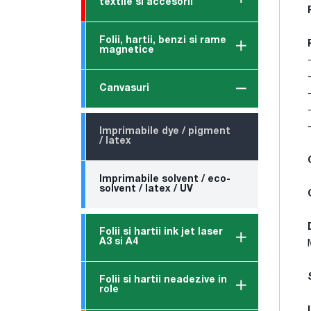
textile si accesorii
Folii, hartii, benzi si rame
magnetice
Canvasuri
Imprimabile dye / pigment
/ latex
Imprimabile solvent / eco-
solvent / latex / UV
Folii si hartii ink jet laser
A3 si A4
Folii si hartii neadezive in
role