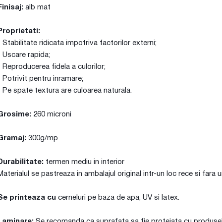
Finisaj:
alb mat
Proprietati:
- Stabilitate ridicata impotriva factorilor externi;
- Uscare rapida;
- Reproducerea fidela a culorilor;
- Potrivit pentru inramare;
- Pe spate textura are culoarea naturala.
Grosime:
260 microni
Gramaj:
300g/mp
Durabilitate:
termen mediu in interior
Materialul se pastreaza in ambalajul original intr-un loc rece si fara 
Se printeaza cu
cerneluri pe baza de apa, UV si latex.
Laminare:
Se recomanda ca suprafata sa fie protejata cu produsele