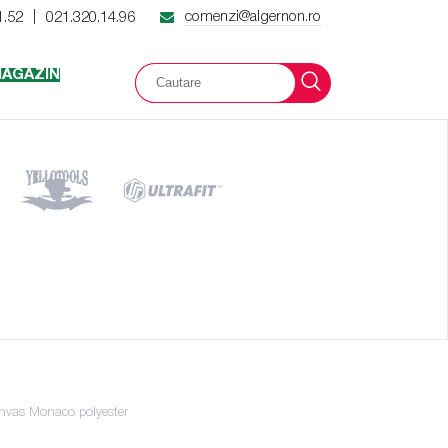
comenzi@algernon.ro
1.52
021.320.14.96
|
AGAZIN
nvas Monaco polyester