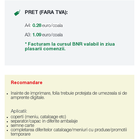
PRET (FARA TVA):
A4:
0.28
euro/coala
A3:
1.09
euro/coala
* Facturam la cursul BNR valabil in ziua
plasarii comenzii.
Recomandare
Inainte de imprimare, folia trebuie protejata de umezeala si de
amprente digitale.
Aplicatii:
coperti (meniu, cataloage etc)
separator/capac in diferite ambalaje
semne carte
completarea diferitelor cataloage/meniuri cu produse/promotii
temporare