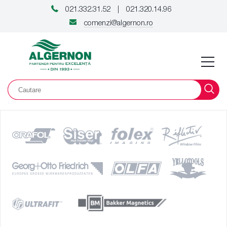
021.332.31.52
021.320.14.96
|
comenzi@algernon.ro