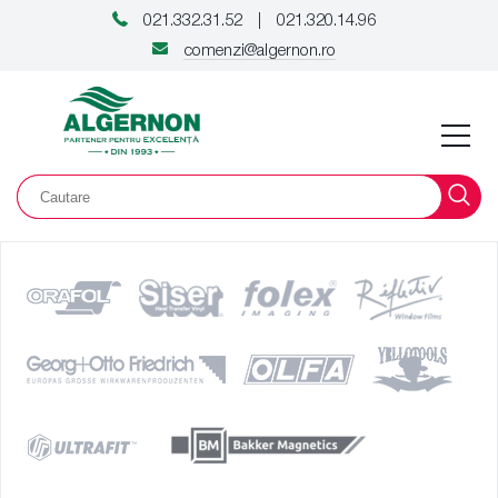
021.332.31.52
021.320.14.96
|
comenzi@algernon.ro