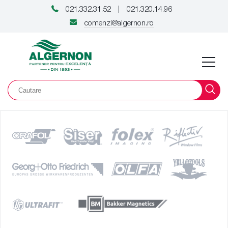
021.332.31.52
021.320.14.96
|
comenzi@algernon.ro