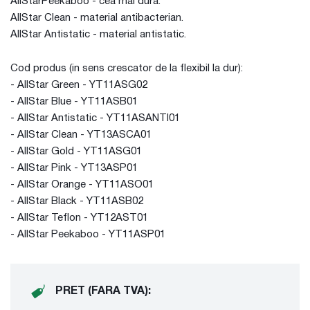
AllStarPeekaboo - cea mai dura.
AllStar Clean - material antibacterian.
AllStar Antistatic - material antistatic.
Cod produs (in sens crescator de la flexibil la dur):
- AllStar Green - YT11ASG02
- AllStar Blue - YT11ASB01
- AllStar Antistatic - YT11ASANTI01
- AllStar Clean - YT13ASCA01
- AllStar Gold - YT11ASG01
- AllStar Pink - YT13ASP01
- AllStar Orange - YT11ASO01
- AllStar Black - YT11ASB02
- AllStar Teflon - YT12AST01
- AllStar Peekaboo - YT11ASP01
PRET (FARA TVA):