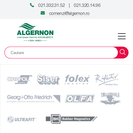
021.332.31.52
021.320.14.96
|
comenzi@algernon.ro