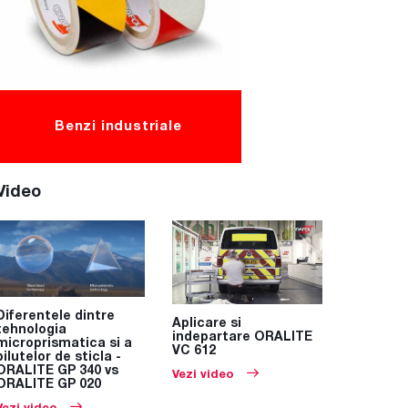
Benzi industriale
Video
Diferentele dintre
Aplicare si
tehnologia
indepartare ORALITE
microprismatica si a
VC 612
bilutelor de sticla -
ORALITE GP 340 vs
Vezi video
ORALITE GP 020