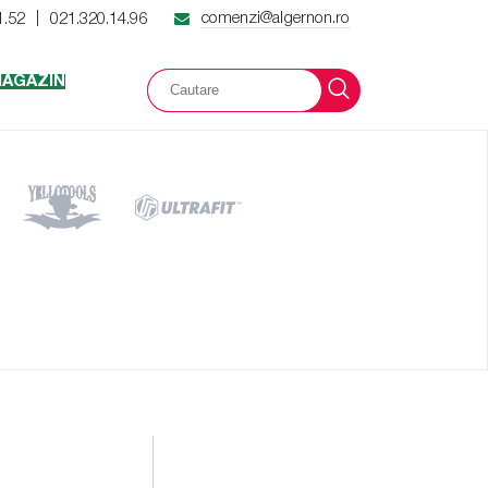
comenzi@algernon.ro
1.52
021.320.14.96
|
AGAZIN