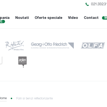
021.332.3
pania
Noutati
Oferte speciale
Video
Contact
M
NE
Home
Folii si benzi reflectorizante