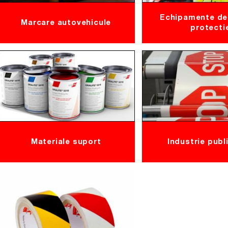
Echipamente de 
Marcare autovehicule
protecti
Materiale suport
Industrie publ