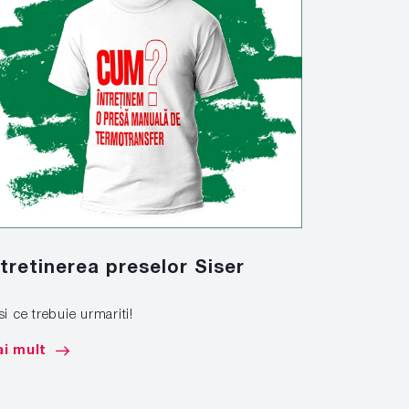
ntretinerea preselor Siser
Solutiil
look, in
si ce trebuie urmariti!
Aplicati si in
i mult
solutiilor sp
Mai mult