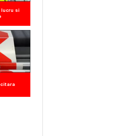
lucru si
e
icitara