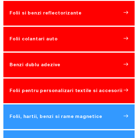
Folii si benzi reflectorizante
Folii colantari auto
Benzi dublu adezive
Folii pentru personalizari textile si accesorii
Folii, hartii, benzi si rame magnetice