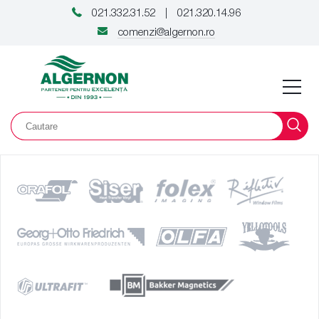
021.332.31.52
021.320.14.96
|
comenzi@algernon.ro