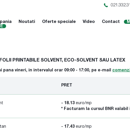
021.332.3
pania
Noutati
Oferte speciale
Video
Contact
M
NE
FOLII PRINTABILE SOLVENT, ECO-SOLVENT SAU LATEX
pana vineri, in intervalul orar 09:00 - 17:00, pe e-mail
comenzi
PRET
nt
- 18.13
euro/mp
* Facturam la cursul BNR valabil 
tan
- 17.43
euro/mp