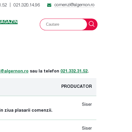
comenzi@algernon.ro
1.52
021.320.14.96
|
AGAZIN
@algernon.ro
sau la telefon
021.332.31.52
.
PRODUCATOR
Siser
in ziua plasarii comenzii.
Siser