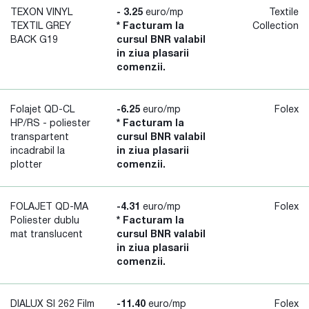
TEXON VINYL
- 3.25
euro/mp
Textile
TEXTIL GREY
* Facturam la
Collection
BACK G19
cursul BNR valabil
in ziua plasarii
comenzii.
Folajet QD-CL
-6.25
euro/mp
Folex
HP/RS - poliester
* Facturam la
transpartent
cursul BNR valabil
incadrabil la
in ziua plasarii
plotter
comenzii.
FOLAJET QD-MA
-4.31
euro/mp
Folex
Poliester dublu
* Facturam la
mat translucent
cursul BNR valabil
in ziua plasarii
comenzii.
DIALUX SI 262 Film
-11.40
euro/mp
Folex