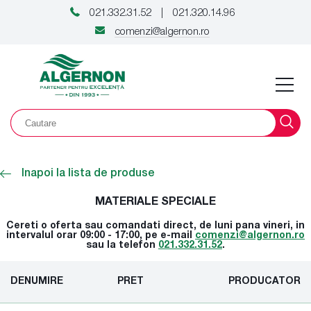
021.332.31.52
021.320.14.96
|
comenzi@algernon.ro
Inapoi la lista de produse
MATERIALE SPECIALE
Cereti o oferta sau comandati direct, de luni pana vineri, in
intervalul orar 09:00 - 17:00, pe e-mail
comenzi@algernon.ro
sau la telefon
021.332.31.52
.
DENUMIRE
PRET
PRODUCATOR