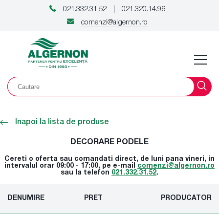
021.332.31.52
021.320.14.96
|
comenzi@algernon.ro
Inapoi la lista de produse
DECORARE PODELE
Cereti o oferta sau comandati direct, de luni pana vineri, in
intervalul orar 09:00 - 17:00, pe e-mail
comenzi@algernon.ro
sau la telefon
021.332.31.52
.
DENUMIRE
PRET
PRODUCATOR