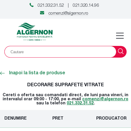
021.332.31.52
021.320.14.96
|
comenzi@algernon.ro
Inapoi la lista de produse
DECORARE SUPRAFETE VITRATE
Cereti o oferta sau comandati direct, de luni pana vineri, in
intervalul orar 09:00 - 17:00, pe e-mail
comenzi@algernon.ro
sau la telefon
021.332.31.52
.
DENUMIRE
PRET
PRODUCATOR