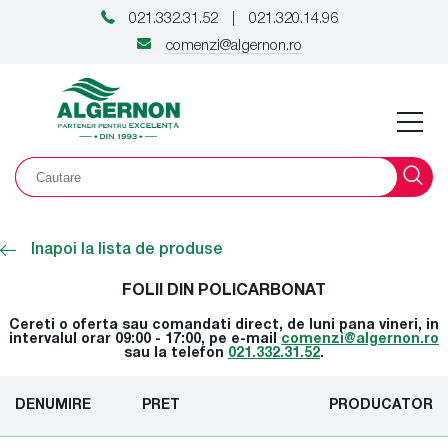
021.332.31.52
021.320.14.96
|
comenzi@algernon.ro
Inapoi la lista de produse
FOLII DIN POLICARBONAT
Cereti o oferta sau comandati direct, de luni pana vineri, in
intervalul orar 09:00 - 17:00, pe e-mail
comenzi@algernon.ro
sau la telefon
021.332.31.52
.
DENUMIRE
PRET
PRODUCATOR